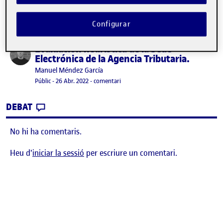
Configurar
Evaluación heurística de la Sede
Publicat per
Electrónica de la Agencia Tributaria.
Publicat per
Manuel Méndez García
Visibilitat:
Data de publicació
el Evaluación heurística de la Sede Elec
Públic
-
26 Abr. 2022
-
comentari
CONTRIBUTION
0
EL EVALUACIÓN HEURÍSTICA DE LA SEDE EL
DEBAT
No hi ha comentaris.
Heu d'
iniciar la sessió
per escriure un comentari.