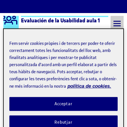
Logo Ágora
Evaluación de la Usabilidad aula 1
Saltar al contingut
Fem servir
cookies
pròpies i de tercers per poder-te oferir
correctament totes les funcionalitats del lloc web, amb
Semestre 20212 - Aula 1
Manuel Méndez García
finalitats analítiques i per mostrar-te publicitat
personalitzada d'acord amb un perfil elaborat a partir dels
Manuel Méndez García
teus hàbits de navegació. Pots acceptar, rebutjar o
configurar les teves preferències fent clic a sota, o obtenir-
ne més informació en la nostra
política de cookies.
Acceptar
Rebutjar