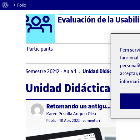
Quant al WordPress
+ Folio
Logo Ágora
Evaluación de la Usabili
Saltar al contingut
Participants
Fem serv
funcionali
personali
Semestre 20212 - Aula 1
Unidad Didáctica 4: La eva
acceptar, 
informaci
Unidad Didáctica 4: La
Retomando un antiguo proyecto con las heurísticas de Nielsen
Publicat per
Publicat per
Karen Priscilla Angulo Olea
Visibilitat:
Data de publicació
10 abril, 2022 9:31 pm
el Retomando un antiguo
Públic
-
10 Abr. 2022
-
comentari