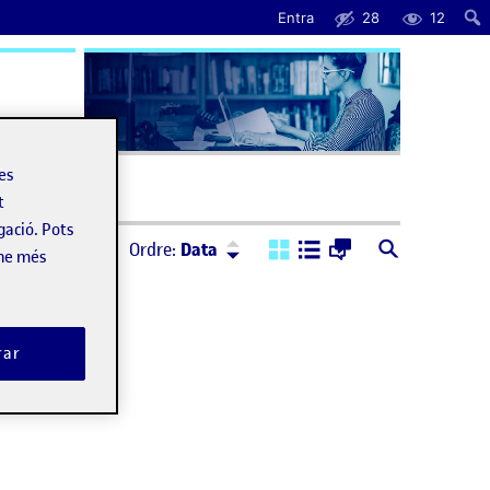
Entra
28
12
uda
les
t
gació. Pots
Ordre:
Descendent
Ordre:
Data
-ne més
rar