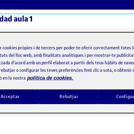
dad aula 1
ActiFolios
Aj
ir
cookies
pròpies i de tercers per poder-te oferir correctament totes 
tats del lloc web, amb finalitats analítiques i per mostrar-te publicita
tzada d'acord amb un perfil elaborat a partir dels teus hàbits de nave
luación heurística
rebutjar o configurar les teves preferències fent clic a sota, o obtenir
ó en la nostra
política de cookies.
 evaluación heurística
Acceptar
Rebutjar
Configu
 proyecto con las heurísticas de Nielsen