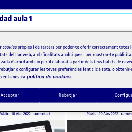
dad aula 1
ActiFolios
Aj
ir
cookies
pròpies i de tercers per poder-te oferir correctament totes 
tats del lloc web, amb finalitats analítiques i per mostrar-te publicita
tzada d'acord amb un perfil elaborat a partir dels teus hàbits de nave
rebutjar o configurar les teves preferències fent clic a sota, o obtenir
ó en la nostra
política de cookies.
Acceptar
Rebutjar
Configu
Retomando un antiguo proyecto con las heurísticas de Nielsen
per
Publicat per
Publicat per
Publicat per
Karen Priscilla Angulo Olea
Marina Pérez Carpio
de Productos de Colombia
Visibilitat:
Data de publicació
10 abril, 2022 9:31 pm
el Retomando un antiguo proyecto con las heurística
Visibilitat:
Data de publicació
2 desemb
Públic
-
10 Abr. 2022
-
comentari
Públic
-
10 Abr. 2022
-
coment