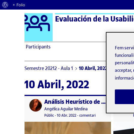
Quant al WordPress
+ Folio
Logo Ágora
Evaluación de la Usabili
Saltar al contingut
Participants
Fem serv
funcionali
personali
Semestre 20212 - Aula 1
10 Abril, 2022
acceptar, 
informaci
10 Abril, 2022
Análisis Heurístico de Productos de Colombia
Publicat per
Publicat 
Publicat per
Angélica Aguilar Medina
Visibilitat:
Data de publicació
10 abril, 2022 9:55 pm
el Análisis Heurístico 
Públic
-
10 Abr. 2022
-
comentari