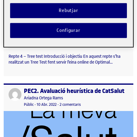
Rebutjar
Configurar
Repte 4 – Tree test Introducció i objectiu En aquest repte s’ha
realitzat un Tree Test fent servir l’eina online de Optimal…
PEC2. Avaluació heurística de CatSalut
Publicat per
Publicat per
Ariadna Ortega Rams
Visibilitat:
Data de publicació
27 gener, 2023 9:31 am
a PEC2. Avaluació heurística de Cat
Públic
-
10 Abr. 2022
-
2 comentaris