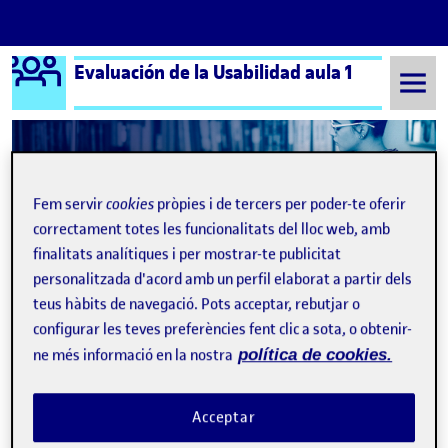
Logo Ágora
Evaluación de la Usabilidad aula 1
Saltar al contingut
Semestre 20212 - Aula 1
Ariadna Ortega Rams
Fem servir
cookies
pròpies i de tercers per poder-te oferir
correctament totes les funcionalitats del lloc web, amb
Ariadna Ortega Rams
finalitats analítiques i per mostrar-te publicitat
personalitzada d'acord amb un perfil elaborat a partir dels
teus hàbits de navegació. Pots acceptar, rebutjar o
Repte 4 – Tree test
Publicat per
configurar les teves preferències fent clic a sota, o obtenir-
Publicat per
Ariadna Ortega Rams
Visibilitat:
Data de publicació
27 gener, 2023 9:31 am
el Repte 4 – Tree test
Públic
-
12 Juny 2022
-
comentari
ne més informació en la nostra
política de cookies.
Acceptar