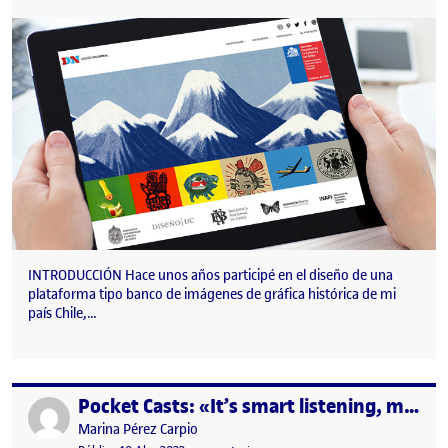
INTRODUCCIÓN Hace unos años participé en el diseño de una
plataforma tipo banco de imágenes de gráfica histórica de mi
país Chile,…
Pocket Casts: «It’s smart listening, made simple»
Publicat per
Publicat per
Marina Pérez Carpio