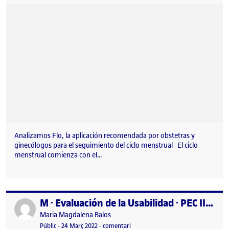
Analizamos Flo, la aplicación recomendada por obstetras y
ginecólogos para el seguimiento del ciclo menstrual El ciclo
menstrual comienza con el…
M · Evaluación de la Usabilidad · PEC II · Evaluación Heurística
Publicat per
Publicat per
Maria Magdalena Balos
Visibilitat:
Data de publicació
24 març, 2022 8:18 pm
el M · Evaluación de la Usabilidad · P
Públic
-
24 Març 2022
-
comentari