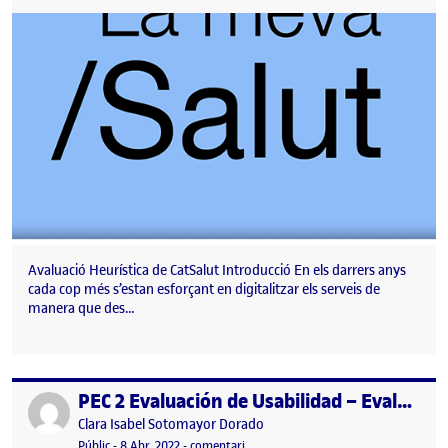
Avaluació Heurística de CatSalut Introducció En els darrers anys
cada cop més s’estan esforçant en digitalitzar els serveis de
manera que des…
PEC 2 Evaluación de Usabilidad – Evaluación Heurística de Instagram
Publicat per
Publicat per
Clara Isabel Sotomayor Dorado
Visibilitat:
Data de publicació
10 abril, 2022 7:33 pm
el PEC 2 Evaluación de Usabilidad – E
Públic
-
8 Abr. 2022
-
comentari