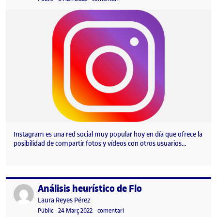
Instagram es una red social muy popular hoy en día que ofrece la
posibilidad de compartir fotos y vídeos con otros usuarios…
Análisis heurístico de Flo
Publicat per
Publicat per
Laura Reyes Pérez
Visibilitat:
Data de publicació
24 març, 2022 1:02 pm
el Análisis heurístico de Flo
Públic
-
24 Març 2022
-
comentari