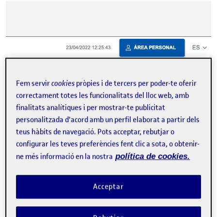
Fem servir
cookies
pròpies i de tercers per poder-te oferir
correctament totes les funcionalitats del lloc web, amb
finalitats analítiques i per mostrar-te publicitat
personalitzada d'acord amb un perfil elaborat a partir dels
La interfaz seleccionada para el análisis heurístico es la Sede
teus hàbits de navegació. Pots acceptar, rebutjar o
Electrónica de la Agencia Tributaria. Actualmente nos
configurar les teves preferències fent clic a sota, o obtenir-
encontramos en la Campaña…
ne més informació en la nostra
política de cookies.
Acceptar
Análisis Heurístico de Productos de Colombia
Publicat per
Publicat per
Angélica Aguilar Medina
Visibilitat:
Data de publicació
10 abril, 2022 9:55 pm
el Análisis Heurístico de Productos 
Públic
-
10 Abr. 2022
-
comentari