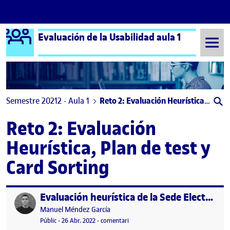
Logo Ágora
Evaluación de la Usabilidad aula 1
Saltar al contingut
Semestre 20212 - Aula 1
Reto 2: Evaluación Heurística, Plan de test y Card Sorting
Reto 2: Evaluación
Heurística, Plan de test y
Card Sorting
Evaluación heurística de la Sede Electrónica de la Agencia Tributaria.
Publicat per
Publicat per
Manuel Méndez García
Visibilitat:
Data de publicació
el Evaluación heurística de la Sede El
Públic
-
26 Abr. 2022
-
comentari