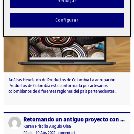
Rebutjar
Configurar
Análisis Heurístico de Productos de Colombia La agrupación
Productos de Colombia está conformada por artesanos
colombianos de diferentes regiones del país pertenecientes…
Retomando un antiguo proyecto con las heurísticas de Nielsen
Publicat per
Publicat per
Karen Priscilla Angulo Olea
Visibilitat:
Data de publicació
10 abril, 2022 9:31 pm
el Retomando un antiguo proyecto con
Públic
-
10 Abr. 2022
-
comentari