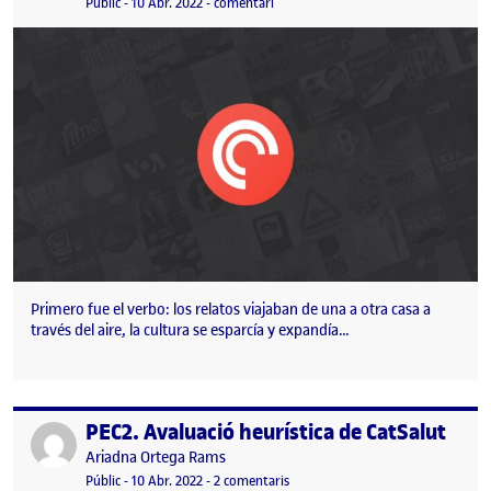
Visibilitat:
Data de publicació
2 desembre, 2022 10:28 pm
el Pocket Casts: «It’s smart listening
Públic
-
10 Abr. 2022
-
comentari
Primero fue el verbo: los relatos viajaban de una a otra casa a
través del aire, la cultura se esparcía y expandía…
PEC2. Avaluació heurística de CatSalut
Publicat per
Publicat per
Ariadna Ortega Rams
Visibilitat:
Data de publicació
27 gener, 2023 9:31 am
a PEC2. Avaluació heurística de Cat
Públic
-
10 Abr. 2022
-
2 comentaris