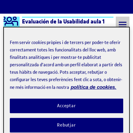
Logo Ágora
Evaluación de la Usabilidad aula 1
Saltar al contingut
Fem servir
cookies
pròpies i de tercers per poder-te oferir
correctament totes les funcionalitats del lloc web, amb
finalitats analítiques i per mostrar-te publicitat
Semestre 20212 - Aula 1
evaluación usabilidad
personalitzada d'acord amb un perfil elaborat a partir dels
evaluación usabilidad
teus hàbits de navegació. Pots acceptar, rebutjar o
configurar les teves preferències fent clic a sota, o obtenir-
ne més informació en la nostra
política de cookies.
PEC 2 Evaluación de Usabilidad – Evaluación Heurística de Instagram
Publicat per
Publicat per
Clara Isabel Sotomayor Dorado
Visibilitat:
Data de publicació
10 abril, 2022 7:33 pm
el PEC 2 Evaluación de Usabilidad – E
Públic
-
8 Abr. 2022
-
comentari
Acceptar
Rebutjar