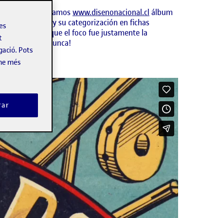
e, a la que bautizamos
www.disenonacional.cl
álbum
de 1840 al 2000 y su categorización en fichas
les
a se reconoce que el foco fue justamente la
t
vale tarde que nunca!
gació. Pots
-ne més
rar