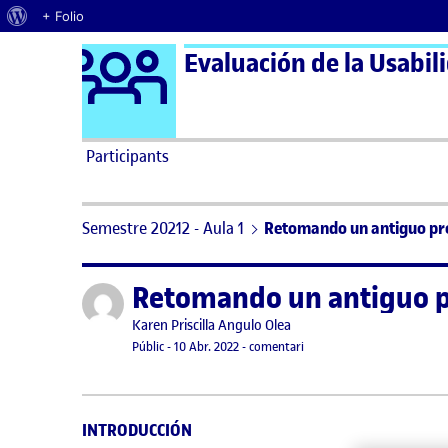
Quant al WordPress
+ Folio
Logo Ágora
Evaluación de la Usabili
Saltar al contingut
Participants
Semestre 20212 - Aula 1
Retomando un antiguo proy
Retomando un antiguo pr
Publicat per
Publicat per
Karen Priscilla Angulo Olea
Visibilitat:
Data de publicació
10 abril, 2022 9:31 pm
el Retomando un antiguo pr
Públic
-
10 Abr. 2022
-
comentari
INTRODUCCIÓN