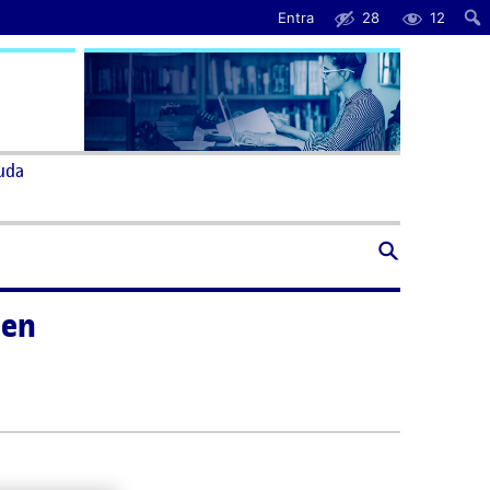
Entra
28
12
uda
sen