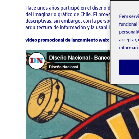
Hace unos años participé en el diseño de una platafo
del imaginario gráfico de Chile. El proyecto contó c
Fem serv
descriptivas, sin embargo, con la perspectiva que d
funcionali
arquitectura de información y la usabilidad fue dej
personali
acceptar, 
video promocional de lanzamiento web:
informaci