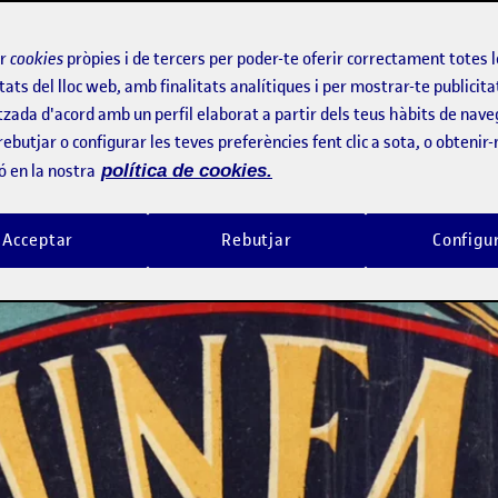
rma tipo banco de imágenes de gráfica histórica de mi país Chil
on la digitalización y retoque de alrededor de 5.000 imágenes des
ir
cookies
pròpies i de tercers per poder-te oferir correctament totes 
a el tiempo, si hoy observamos el comportamiento de la plataform
tats del lloc web, amb finalitats analítiques i per mostrar-te publicita
ada un poco de lado o mas bien ignorada. De todas maneras ¡más 
tzada d'acord amb un perfil elaborat a partir dels teus hàbits de nave
rebutjar o configurar les teves preferències fent clic a sota, o obtenir
ó en la nostra
política de cookies.
Acceptar
Rebutjar
Configu