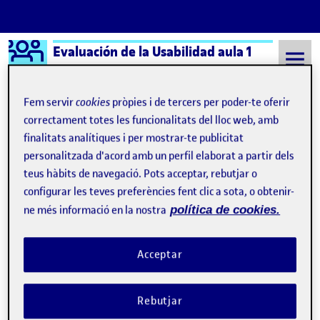
Logo Ágora
Evaluación de la Usabilidad aula 1
Saltar al contingut
Fem servir
cookies
pròpies i de tercers per poder-te oferir
correctament totes les funcionalitats del lloc web, amb
finalitats analítiques i per mostrar-te publicitat
Semestre 20212 - Aula 1
Manuel Méndez García
personalitzada d'acord amb un perfil elaborat a partir dels
Manuel Méndez García
teus hàbits de navegació. Pots acceptar, rebutjar o
configurar les teves preferències fent clic a sota, o obtenir-
ne més informació en la nostra
política de cookies.
Evaluación heurística de la Sede Electrónica de la Agencia Tributaria.
Publicat per
Publicat per
Manuel Méndez García
Visibilitat:
Data de publicació
el Evaluación heurística de la Sede El
Públic
-
26 Abr. 2022
-
comentari
Acceptar
Rebutjar