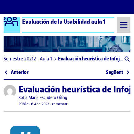
Logo Ágora
Evaluación de la Usabilidad aula 1
Saltar al contingut
Semestre 20212 - Aula 1
Evaluación heurística de Infojobs
Navegació d'entrades
: Análisis heurístico de Flo
: PEC
Anterior
Següent
Evaluación heurística de Infoj
Publicat per
Publicat per
Sofia Maria Escudero Oiling
Visibilitat:
Data de publicació
el Evaluación heurística de Infojobs
Públic
-
6 Abr. 2022
-
comentari