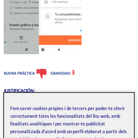
JUSTIFICACIÓN:
Una vez accedido al anuncio, cuando vuelves atrás, la oferta
Fem servir
cookies
pròpies i de tercers per poder-te oferir
sigue viéndose en la lista, aunque para señalarte que ya lo has
correctament totes les funcionalitats del lloc web, amb
leído el texto cambia de negro a gris.
Aunque el cambio de color
finalitats analítiques i per mostrar-te publicitat
es un acierto para comunicarte que ya has accedido a él, crea
personalitzada d'acord amb un perfil elaborat a partir dels
desconcierto y sobre todo es innecesario que siga allí.