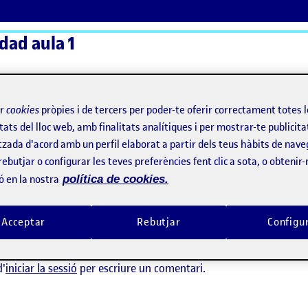
dad aula 1
ActiFolios
Aj
ir
cookies
pròpies i de tercers per poder-te oferir correctament totes 
tats del lloc web, amb finalitats analítiques i per mostrar-te publicita
tzada d'acord amb un perfil elaborat a partir dels teus hàbits de nave
rebutjar o configurar les teves preferències fent clic a sota, o obtenir
ó en la nostra
política de cookies.
Acceptar
Rebutjar
Configu
 ha comentaris.
d'
iniciar la sessió
per escriure un comentari.