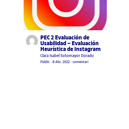
PEC 2 Evaluación de
Publicat per
Usabilidad – Evaluación
Heurística de Instagram
Publicat per
Clara Isabel Sotomayor Dorado
Visibilitat:
Data de publicació
10 abril, 2022 7:33 pm
el PEC 2 Evaluación de Usa
Públic
-
8 Abr. 2022
-
comentari