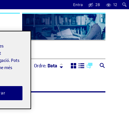
Entra
28
12
uda
les
t
gació. Pots
Ordre:
Descendent
Ordre:
Data
-ne més
rar