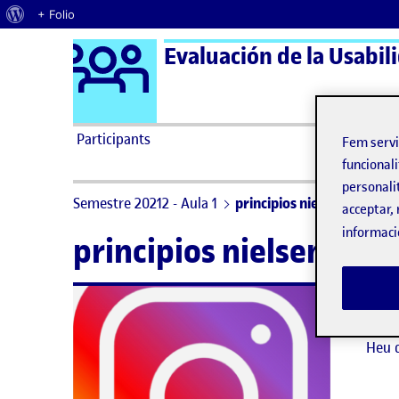
Quant al WordPress
+ Folio
Logo Ágora
Evaluación de la Usabili
Saltar al contingut
Participants
Fem serv
funcionali
personali
Semestre 20212 - Aula 1
principios nielsen
acceptar, 
informaci
principios nielsen
No hi
Heu 