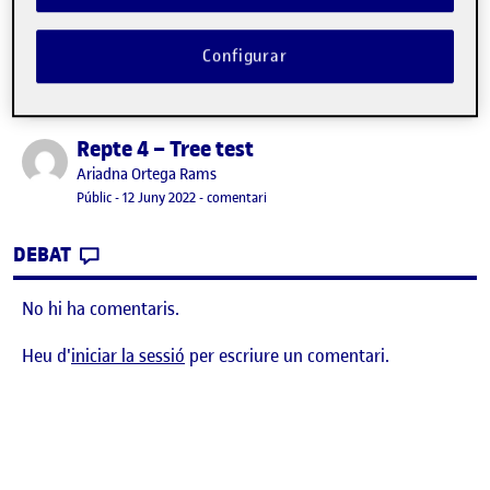
Configurar
Repte 4 – Tree test
Publicat per
Publicat per
Ariadna Ortega Rams
Visibilitat:
Data de publicació
27 gener, 2023 9:31 am
el Repte 4 – Tree test
Públic
-
12 Juny 2022
-
comentari
CONTRIBUTION
0
EL REPTE 4 – TREE TEST
DEBAT
No hi ha comentaris.
Heu d'
iniciar la sessió
per escriure un comentari.