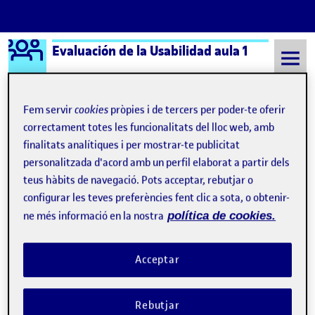
Logo Ágora
Evaluación de la Usabilidad aula 1
Saltar al contingut
Fem servir
cookies
pròpies i de tercers per poder-te oferir
correctament totes les funcionalitats del lloc web, amb
Semestre 20212 - Aula 1
Reto 4: Tree test y Paseo Cognitivo
finalitats analítiques i per mostrar-te publicitat
personalitzada d'acord amb un perfil elaborat a partir dels
Reto 4: Tree test y Paseo
teus hàbits de navegació. Pots acceptar, rebutjar o
Cognitivo
configurar les teves preferències fent clic a sota, o obtenir-
ne més informació en la nostra
política de cookies.
Acceptar
Rebutjar